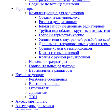
Водяные полотенцесушители
Радиаторы
Комплектующие для радиаторов
Соединители евроконус
Розетки декоративные
Блоки запорные двойные радиаторные
Трубки под обжим с круглыми отражател
Головки термостатические
Удлинители с внутренней резьбой по все
Двойные интегрированные краны с терм
Осевые краны с термоголовкой
Краны с термоголовкой
Краны с ручной регулировкой
Напольные радиаторы
Горизонтальные радиаторы
Вертикальные радиаторы
Комплектующие
Резьбовые соединения
Вентиля запорные
Отражатели
Держатели
ТЭН
Аксессуары для пс
Аксессуары для мойки