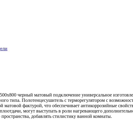
тели
0х800 черный матовый подключение универсальное изготовлен 
ного типа. Полотенцесушитель с терморегулятором с возможнос
ой матовой фактурой, что обеспечивает антикоррозийные свойс
лоотдачи, могут выступать в роли нагревающего дополнительно
 пространства, добавлять стилистику ванной комнаты.