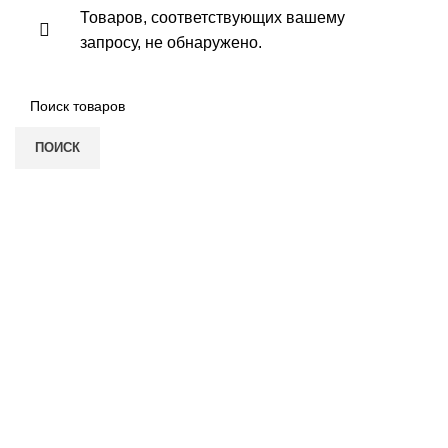
Товаров, соответствующих вашему
Г
запросу, не обнаружено.
У
д
к
Д
т
ПОИСК
О
К
К
Н
Г
В
Р
В