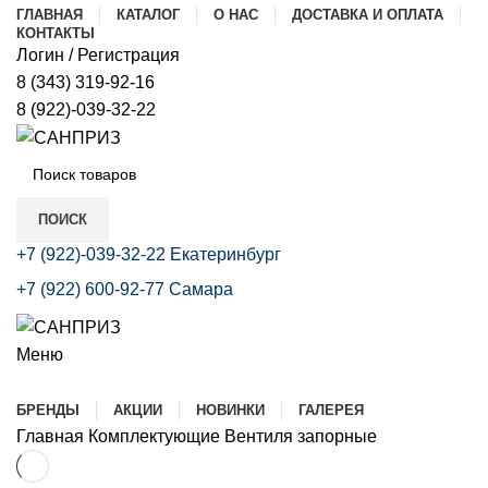
ГЛАВНАЯ
КАТАЛОГ
О НАС
ДОСТАВКА И ОПЛАТА
КОНТАКТЫ
Логин / Регистрация
8 (343) 319-92-16
8 (922)-039-32-22
В
Э
ПОИСК
В
+7 (922)-039-32-22 Екатеринбург
+7 (922) 600-92-77 Самара
К
С
Меню
Р
Каталог
БРЕНДЫ
АКЦИИ
НОВИНКИ
ГАЛЕРЕЯ
Б
Главная
Комплектующие
Вентиля запорные
Т
(