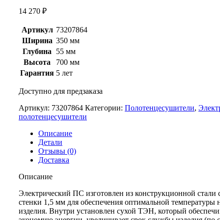
14 270
₽
Артикул
73207864
Ширина
350 мм
Глубина
55 мм
Высота
700 мм
Гарантия
5 лет
Доступно для предзаказа
Артикул:
73207864
Категории:
Полотенцесушители
,
Элект
полотенцесушители
Описание
Детали
Отзывы (0)
Доставка
Описание
Электрический ПС изготовлен из конструкционной стали 
стенки 1,5 мм для обеспечения оптимальной температуры 
изделия. Внутри установлен сухой ТЭН, который обеспечи
экономию энергии, увеличивает срок службы изделия (по 