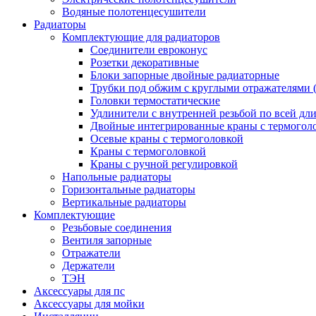
Водяные полотенцесушители
Радиаторы
Комплектующие для радиаторов
Соединители евроконус
Розетки декоративные
Блоки запорные двойные радиаторные
Трубки под обжим с круглыми отражателями 
Головки термостатические
Удлинители с внутренней резьбой по всей дл
Двойные интегрированные краны с термогол
Осевые краны с термоголовкой
Краны с термоголовкой
Краны с ручной регулировкой
Напольные радиаторы
Горизонтальные радиаторы
Вертикальные радиаторы
Комплектующие
Резьбовые соединения
Вентиля запорные
Отражатели
Держатели
ТЭН
Аксессуары для пс
Аксессуары для мойки