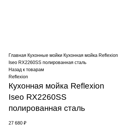
О
Д
Т
С
С
Главная
Кухонные мойки
Кухонная мойка Reflexion
Iseo RX2260SS полированная сталь
К
Назад к товарам
К
Reflexion
Кухонная мойка Reflexion
П
Д
Iseo RX2260SS
М
полированная сталь
27 680
₽