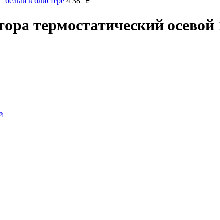
" белый в блистере
4 381
₽
ора термостатический осевой 1
й