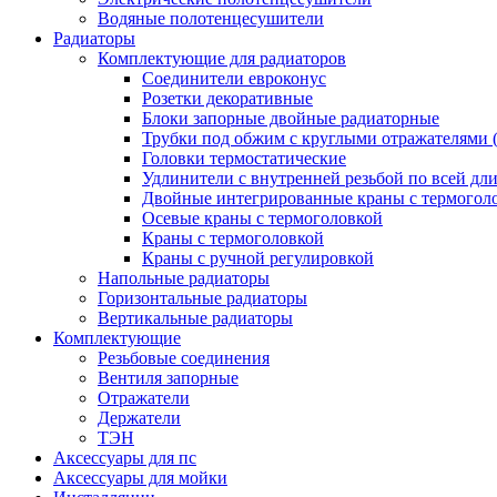
Водяные полотенцесушители
Радиаторы
Комплектующие для радиаторов
Соединители евроконус
Розетки декоративные
Блоки запорные двойные радиаторные
Трубки под обжим с круглыми отражателями 
Головки термостатические
Удлинители с внутренней резьбой по всей дл
Двойные интегрированные краны с термогол
Осевые краны с термоголовкой
Краны с термоголовкой
Краны с ручной регулировкой
Напольные радиаторы
Горизонтальные радиаторы
Вертикальные радиаторы
Комплектующие
Резьбовые соединения
Вентиля запорные
Отражатели
Держатели
ТЭН
Аксессуары для пс
Аксессуары для мойки