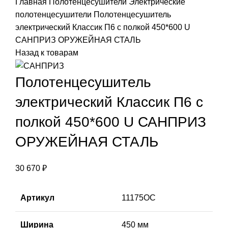
Главная
Полотенцесушители
Электрические
Г
полотенцесушители
Полотенцесушитель
У
электрический Классик П6 с полкой 450*600 U
д
САНПРИЗ ОРУЖЕЙНАЯ СТАЛЬ
к
Назад к товарам
Д
т
Полотенцесушитель
О
электрический Классик П6 с
К
полкой 450*600 U САНПРИЗ
К
ОРУЖЕЙНАЯ СТАЛЬ
Н
Г
30 670
₽
В
Артикул
11175ОС
Р
В
Ширина
450 мм