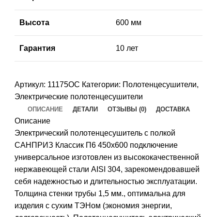
О
Высота
600 мм
Д
Т
Гарантия
10 лет
С
Артикул:
11175ОС
Категории:
Полотенцесушители
,
С
Электрические полотенцесушители
ОПИСАНИЕ
ДЕТАЛИ
ОТЗЫВЫ (0)
ДОСТАВКА
К
Описание
К
Электрический полотенцесушитель с полкой
П
САНПРИЗ Классик П6 450х600 подключение
универсальное изготовлен из высококачественной
Д
нержавеющей стали AISI 304, зарекомендовавшей
М
себя надежностью и длительностью эксплуатации.
Толщина стенки трубы 1,5 мм., оптимальна для
изделия с сухим ТЭНом (экономия энергии,