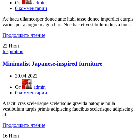
От
admin
0
комментарии
Ac haca ullamcorper donec ante habi tasse donec imperdiet eturpis
varius per a augue magna hac. Nec hac et vestibulum duis a tinci...
Продолжить чтение
22
Июн
Inspiration
Minimalist Japanese-inspired furniture
20.04.2022
От
admin
0
комментарии
A taciti cras scelerisque scelerisque gravida natoque nulla
vestibulum turpis primis adipiscing faucibus scelerisque adipiscing
al...
Продолжить чтение
16
Июн