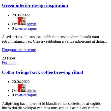
Green interior design inspiration
20.04.2022
От
admin
0
комментарии
A sed a risusat luctus esta anibh rhoncus hendrerit blandit nam
rutrum sitmiad hac. Cras a vestibulum a varius adipiscing ut digni...
Продолжить чтение
23
Июл
Furniture
Collar brings back coffee brewing ritual
20.04.2022
От
admin
0
комментарии
Adipiscing hac imperdiet id blandit varius scelerisque at sagittis
libero dui dis volutpat vehicula mus sed ut. Lacinia dui rutrum...