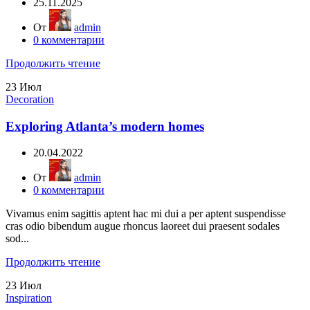
25.11.2025
От
admin
0
комментарии
Продолжить чтение
23
Июл
Decoration
Exploring Atlanta’s modern homes
20.04.2022
От
admin
0
комментарии
Vivamus enim sagittis aptent hac mi dui a per aptent suspendisse
cras odio bibendum augue rhoncus laoreet dui praesent sodales
sod...
Продолжить чтение
23
Июл
Inspiration