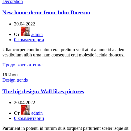
Decoration
New home decor from John Doerson
20.04.2022
От
admin
0
комментарии
Ullamcorper condimentum erat pretium velit at ut a nunc id a adeu
vestibulum nibh urna nam consequat erat molestie lacinia rhoncus...
Продолжить чтение
16
Июн
Design trends
The big design: Wall likes pictures
20.04.2022
От
admin
0
комментарии
Parturient in potenti id rutrum duis torquent parturient sceler isque sit