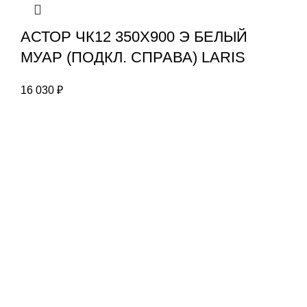
АСТОР ЧК12 350Х900 Э БЕЛЫЙ
МУАР (ПОДКЛ. СПРАВА) LARIS
16 030
₽
Информация
Екатеринбург
О нас
8 (343) 319-92-16
Доставка и оплата
8 (922)-039-32-22
Сотрудничество
г.Екатеринбург,
ул.Черкасская 9, офис 108
Связаться с нами
Карта сайта
torg-av@bk.ru
Самара