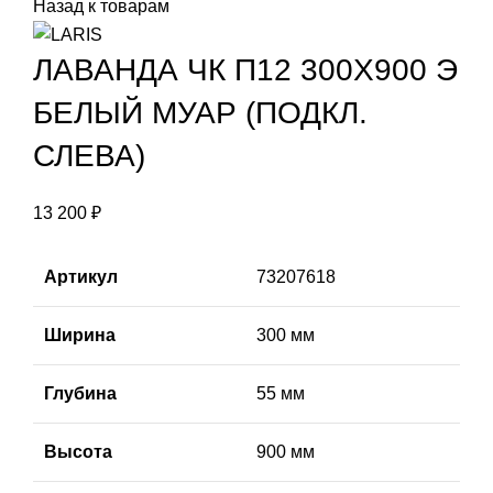
Назад к товарам
О
Д
ЛАВАНДА ЧК П12 300Х900 Э
Т
БЕЛЫЙ МУАР (ПОДКЛ.
СЛЕВА)
С
С
13 200
₽
К
Артикул
73207618
К
П
Ширина
300 мм
Д
Глубина
55 мм
М
Высота
900 мм