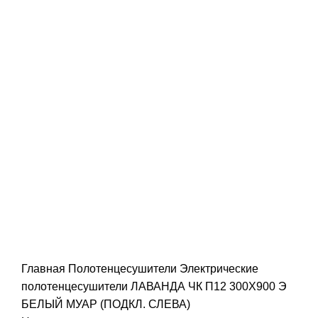
Г
У
д
к
Д
т
О
К
К
Н
Г
В
Главная
Полотенцесушители
Электрические
Р
полотенцесушители
ЛАВАНДА ЧК П12 300Х900 Э
В
БЕЛЫЙ МУАР (ПОДКЛ. СЛЕВА)