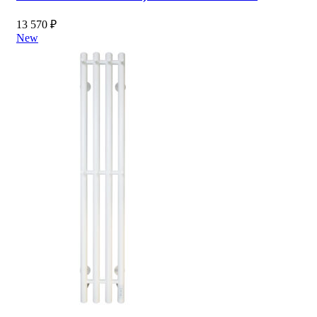
13 570
₽
New