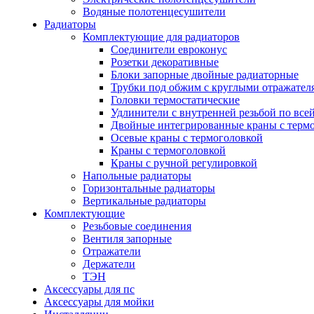
Водяные полотенцесушители
Радиаторы
Комплектующие для радиаторов
Соединители евроконус
Розетки декоративные
Блоки запорные двойные радиаторные
Трубки под обжим с круглыми отражател
Головки термостатические
Удлинители с внутренней резьбой по все
Двойные интегрированные краны с терм
Осевые краны с термоголовкой
Краны с термоголовкой
Краны с ручной регулировкой
Напольные радиаторы
Горизонтальные радиаторы
Вертикальные радиаторы
Комплектующие
Резьбовые соединения
Вентиля запорные
Отражатели
Держатели
ТЭН
Аксессуары для пс
Аксессуары для мойки